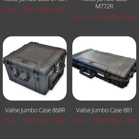
M772R
Dim. : 619 X 459 X 248
Dim. : 619 X 459 X 338
Valise Jumbo Case 868R
Valise Jumbo Case 881
Dim. : 614 X 614 X 358
Dim. : 799 X 369 X 138