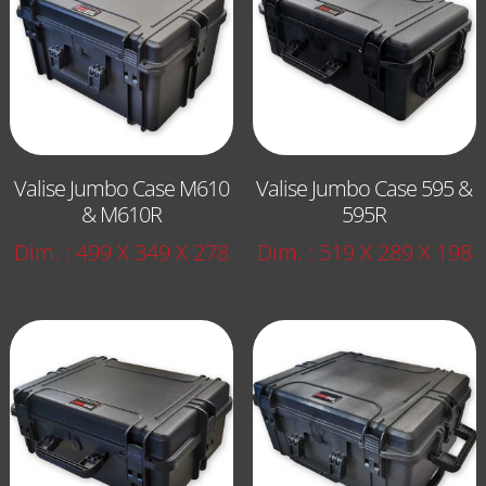
Valise Jumbo Case M610
Valise Jumbo Case 595 &
& M610R
595R
Dim. : 499 X 349 X 278
Dim. : 519 X 289 X 198