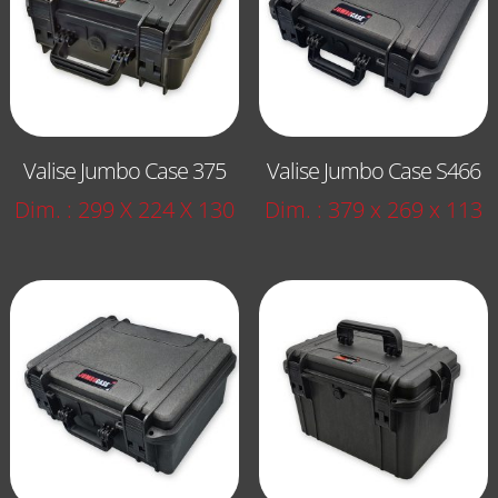
Valise Jumbo Case 375
Valise Jumbo Case S466
Dim. : 299 X 224 X 130
Dim. : 379 x 269 x 113