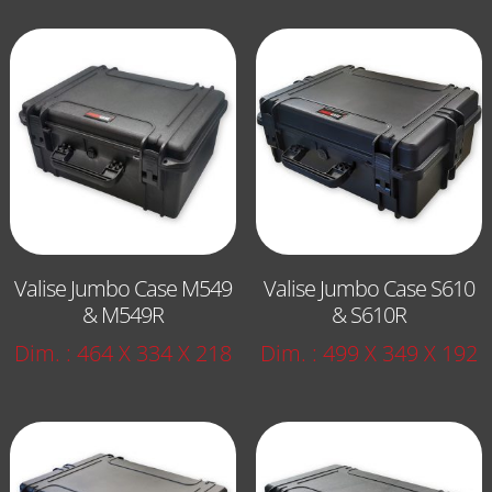
Valise Jumbo Case M549
Valise Jumbo Case S610
& M549R
& S610R
Dim. : 464 X 334 X 218
Dim. : 499 X 349 X 192