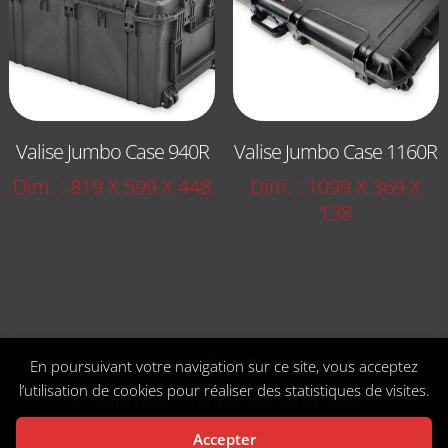
Valise Jumbo Case 940R
Valise Jumbo Case 1160R
Dim. : 819 X 599 X 448
Dim. : 1099 X 369 X
138
En poursuivant votre navigation sur ce site, vous acceptez
l’utilisation de cookies pour réaliser des statistiques de visites.
JPJ Mousse - ZA les Hauts de Fins -
Aillant sur Tholon 89110 Montholon -
Accepter