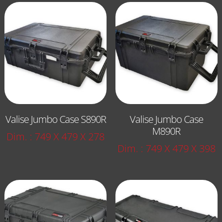
Valise Jumbo Case S890R
Valise Jumbo Case
M890R
Dim. : 749 X 479 X 278
Dim. : 749 X 479 X 398