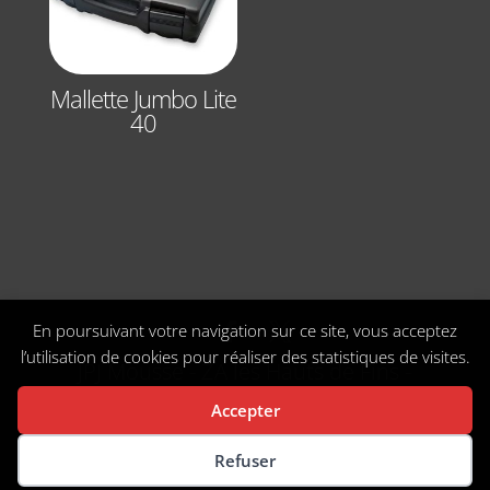
Mallette Jumbo Lite
40
En poursuivant votre navigation sur ce site, vous acceptez
l’utilisation de cookies pour réaliser des statistiques de visites.
JPJ Mousse - ZA les Hauts de Fins -
Aillant sur Tholon 89110 Montholon -
Accepter
commercial@jpj-mousse.fr
- Tel : 03-
Préférences des cookies
Refuser
86-62-28-97 -
Mentions Légales