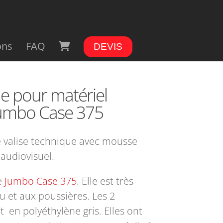
ons
FAQ
DEVIS
ue pour matériel
Jumbo Case 375
e valise technique avec mousse
 audiovisuel.
ne
Jumbo Case 375
. Elle est très
au et aux poussières. Les 2
 en polyéthylène gris. Elles ont