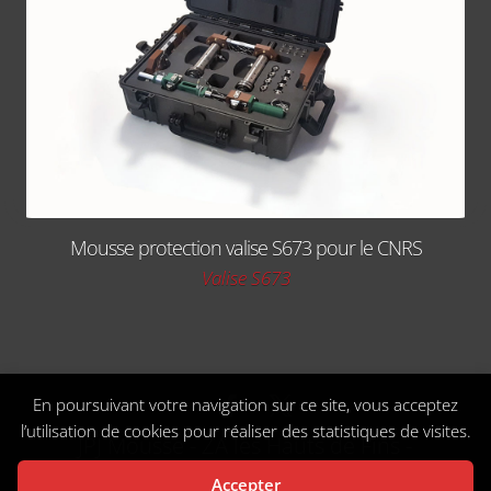
Mousse protection valise S673 pour le CNRS
Valise S673
En poursuivant votre navigation sur ce site, vous acceptez
l’utilisation de cookies pour réaliser des statistiques de visites.
JPJ Mousse - ZA les Hauts de Fins -
Aillant sur Tholon 89110 Montholon -
Accepter